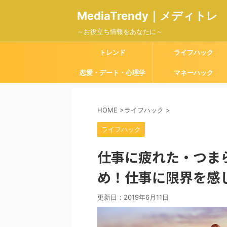
MediaTrendy｜メディトレ
～お役立ち情報をあなたに～
トレンド
ライフハック
恋愛・デート・心理学
マネーハック
HOME
>
ライフハック
>
ライフハック
仕事に疲れた・つま
め！仕事に限界を感
更新日：
2019年6月11日