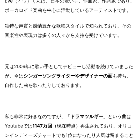
Eve（イヴ）くんは、日本の歌い手、作曲家、作詞家であり、
ボーカロイド楽曲を中心に活動しているアーティストです。
独特な声質と感情豊かな歌唱スタイルで知られており、その
音楽性や表現力は多くの人々から支持を受けています。
元は2009年に歌い手としてデビューし活動を続けていました
が、今は
シンガーソングライターやデザイナーの面
も持ち、
自作した曲を歌ったりしております。
私も非常に好きなのですが、「
ドラマツルギー
」という曲は
Youtubeでは
1147万回
（現在時点）再生されており、オリコ
ンインディーズチャートでも1位になったり人気は留まること