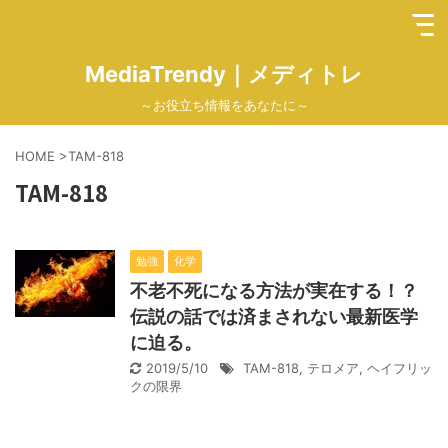
MediaTrendy｜メディトレ
～お役立ち情報をあなたに～
HOME
>
TAM-818
TAM-818
勉強
化学
不老不死になる方法が実在する！？
伝説の話では済まされない最新医学
に迫る。
2019/5/10
TAM-818
,
テロメア
,
ヘイフリッ
クの限界