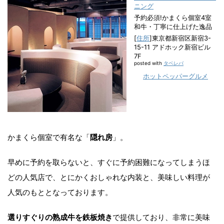
ニング
予約必須!かまくら個室4室
和牛・丁寧に仕上げた逸品
[
住所
]東京都新宿区新宿3-
15-11 アドホック新宿ビル
7F
posted with
タベレバ
ホットペッパーグルメ
かまくら個室で有名な「
隠れ房
」。
早めに予約を取らないと、すぐに予約困難になってしまうほ
どの人気店で、とにかくおしゃれな内装と、美味しい料理が
人気のもととなっております。
選りすぐりの熟成牛を鉄板焼き
で提供しており、非常に美味