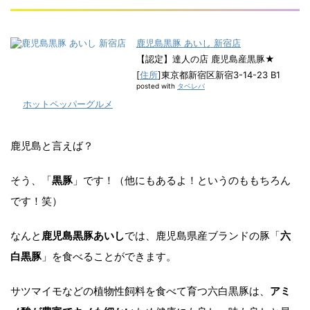
鹿児島黒豚 あいし 新宿店
【認定】達人の店 鹿児島産黒豚★
[
住所
]東京都新宿区新宿3-14-23 B1
posted with
タベレバ
ホットペッパーグルメ
鹿児島と言えば？
そう、「
黒豚
」です！（他にもあるよ！というのももちろん
です！笑）
なんと
鹿児島黒豚あいし
では、鹿児島県産ブランドの豚「
六
白黒豚
」を食べることができます。
サツマイモなどの植物性飼料を食べて育つ六白黒豚は、
アミ