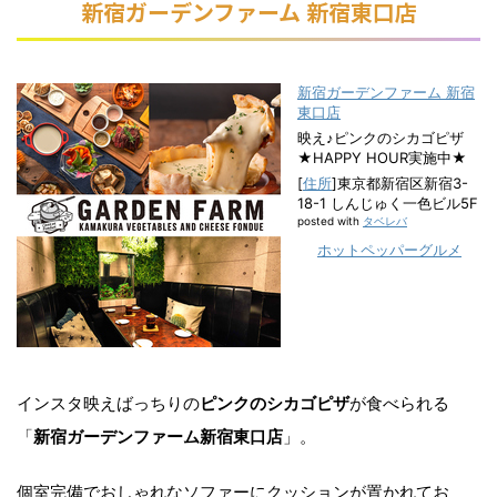
新宿ガーデンファーム 新宿東口店
新宿ガーデンファーム 新宿
東口店
映え♪ピンクのシカゴピザ
★HAPPY HOUR実施中★
[
住所
]東京都新宿区新宿3-
18-1 しんじゅく一色ビル5F
posted with
タベレバ
ホットペッパーグルメ
インスタ映えばっちりの
ピンクのシカゴピザ
が食べられる
「
新宿ガーデンファーム新宿東口店
」。
個室完備でおしゃれなソファーにクッションが置かれてお