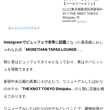
【ベーカリー×カフェ】
[
住所
]東京都新宿区西新宿4-
31-1 THE KNOT TOKYO
Shinjuku 1F
posted with
タベレバ
ホットペッパーグルメ
Instagramでビュッフェで非常に話題
となった最高級におし
ゃれなお店「
MORETHAN TAPAS LOUNGE
」。
朝と昼はビュッフェスタイルとなっており、夜はスパニッシ
ュを堪能できます。
新宿中央公園の真裏にそびえたつ、リニューアルしたばかり
のホテル「
THE KNOT TOKYO Shinjuku
」の１階に店舗を構
えております。
リニューアルしたばかりのホテルということで、建物自体が