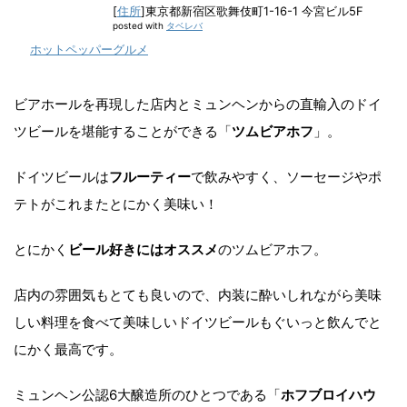
[
住所
]東京都新宿区歌舞伎町1-16-1 今宮ビル5F
posted with
タベレバ
ホットペッパーグルメ
ビアホールを再現した店内とミュンヘンからの直輸入のドイ
ツビールを堪能することができる「
ツムビアホフ
」。
ドイツビールは
フルーティー
で飲みやすく、ソーセージやポ
テトがこれまたとにかく美味い！
とにかく
ビール好きにはオススメ
のツムビアホフ。
店内の雰囲気もとても良いので、内装に酔いしれながら美味
しい料理を食べて美味しいドイツビールもぐいっと飲んでと
にかく最高です。
ミュンヘン公認6大醸造所のひとつである「
ホフブロイハウ