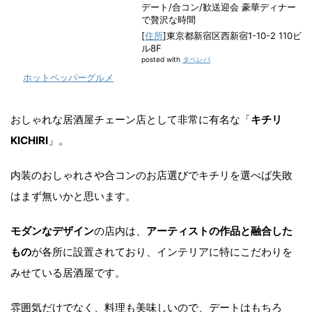
デート/合コン/歓送迎会 豪華ディナー
で贅沢な時間
[
住所
]東京都新宿区西新宿1-10-2 110ビ
ル8F
posted with
タベレバ
ホットペッパーグルメ
おしゃれな居酒屋チェーン店として非常に有名な「
キチリ
KICHIRI
」。
内装のおしゃれさや合コンのお店選びでキチリを選べば失敗
はまず無いかと思います。
モダンなデザイン
の店内は、
アーティストの作品と融合した
もの
が各所に設置されており、インテリアに特にこだわりを
みせている居酒屋です。
雰囲気だけでなく、料理も美味しいので、デートはもちろ