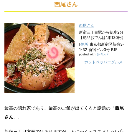
西尾さん
西尾さん
新宿三丁目駅から徒歩2分!
【絶品おでんは1本130円】
[
住所
]東京都新宿区新宿3-
1-32 新宿ビル3号 B1F
posted with
タベレバ
ホットペッパーグルメ
最高の隠れ家であり、最高のご飯が出てくると話題の「
西尾
さん
」。
新宿三丁目方面ではありますが、とにかくオススメしたい店