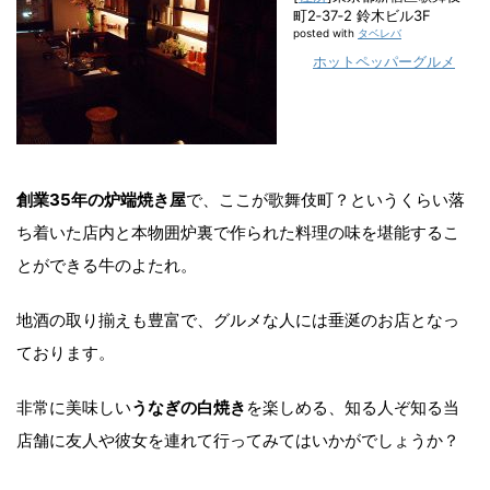
町2‐37‐2 鈴木ビル3F
posted with
タベレバ
ホットペッパーグルメ
創業35年の炉端焼き屋
で、ここが歌舞伎町？というくらい落
ち着いた店内と本物囲炉裏で作られた料理の味を堪能するこ
とができる牛のよたれ。
地酒の取り揃えも豊富で、グルメな人には垂涎のお店となっ
ております。
非常に美味しい
うなぎの白焼き
を楽しめる、知る人ぞ知る当
店舗に友人や彼女を連れて行ってみてはいかがでしょうか？