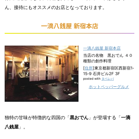
ん、接待にもオススメのお店となっております。
一滴八銭屋 新宿本店
一滴八銭屋 新宿本店
当店の名物 黒おでん ４０
種類の創作料理
[
住所
]東京都新宿区西新宿1‐
15‐9 石井ビル2F 3F
posted with
タベレバ
ホットペッパーグルメ
独特の甘味が特徴的な四国の「
黒おでん
」が登場する「
一滴
八銭屋
」。