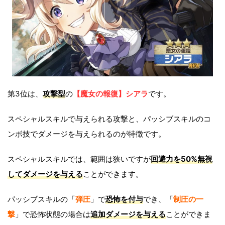
第3位は、
攻撃
型
の
【魔女の報復】シアラ
です。
スペシャルスキルで与えられる攻撃と、パッシブスキルのコ
ンボ技でダメージを与えられるのが特徴です。
スペシャルスキルでは、範囲は狭いですが
回避力を50%無視
してダメージを与える
ことができます。
パッシブスキルの「
弾圧
」で
恐怖を付与
でき、「
制圧の一
撃
」で恐怖状態の場合は
追加ダメージを与える
ことができま