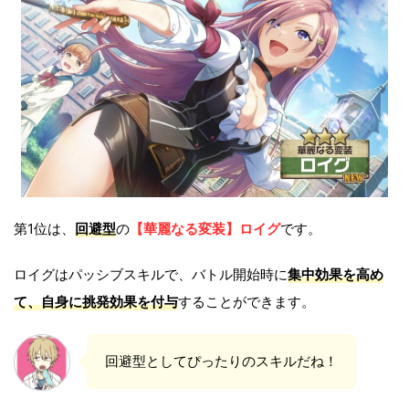
第1位は、
回避型
の
【華麗なる変装】ロイグ
です。
ロイグはパッシブスキルで、バトル開始時に
集中効果を高め
て、自身に挑発効果を付与
することができます。
回避型としてぴったりのスキルだね！