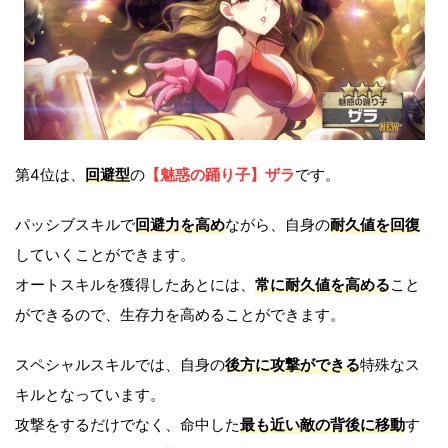
第4位は、
回避
型
の
【魅惑の踊り子】ザラ
です。
パッシブスキルで
回避力を高め
ながら、自身の
耐久値を回復
していくことができます。
オートスキルを獲得したあとには、
常に耐久値を高める
こと
ができるので、生存力を高めることができます。
スペシャルスキルでは、自身の
後方に攻撃ができる
特殊なス
キルとなっています。
攻撃をするだけでなく、命中した
最も近い敵の背後に移動
す