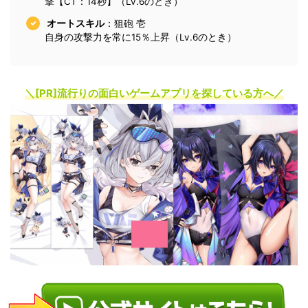
撃【CT：14秒】（Lv.6のとき）
オートスキル
：狙砲 壱
自身の攻撃力を常に15％上昇（Lv.6のとき）
＼[PR]
流行りの面白いゲームアプリを探している方へ
／