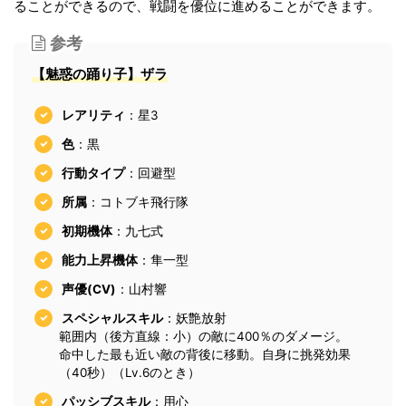
ることができるので、戦闘を優位に進めることができます。
参考
【魅惑の踊り子】ザラ
レアリティ
：星3
色
：黒
行動タイプ
：回避型
所属
：コトブキ飛行隊
初期機体
：九七式
能力上昇機体
：隼一型
声優(CV)
：山村響
スペシャルスキル
：妖艶放射
範囲内（後方直線：小）の敵に400％のダメージ。
命中した最も近い敵の背後に移動。自身に挑発効果
（40秒）（Lv.6のとき）
パッシブスキル
：用心