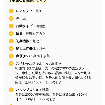
【華麗なる変装】ロイグ
レアリティ
：星3
色
：緑
行動タイプ
：回避型
所属
：怪盗団アカツキ
初期機体
：九七式
能力上昇機体
：月光
声優(CV)
：高橋未奈美
スペシャルスキル
：愛の尻叩き
範囲内（後方直線：大）の敵に2000の固定ダメー
ジ。命中した量も近い敵の背後に移動。自身の耐久
値が50％以下の時、自身の耐久値を最大耐久の28％
回復（上限2400）（Lv.6のとき）
パッシブスキル
：玩弄
自身に2000の集中効果。自身に挑発効果（30秒）
【CT：60秒】（Lv.6のとき）