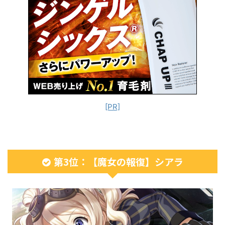
[PR]
第3位：【魔女の報復】シアラ