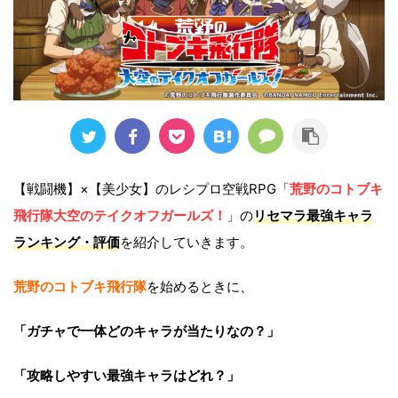
【戦闘機】×【美少女】のレシプロ空戦RPG「
荒野のコトブキ
飛行隊大空のテイクオフガールズ！
」
の
リセマラ
最強キャラ
ランキング・評価
を紹介していきます。
荒野のコトブキ飛行隊
を始めるときに、
「ガチャで一体どのキャラが当たりなの？」
「攻略しやすい最強キャラはどれ？」