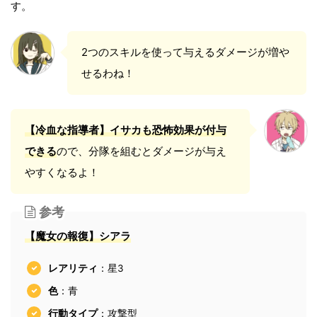
す。
2つのスキルを使って与えるダメージが増や
せるわね！
【冷血な指導者】イサカも恐怖効果が付与
できる
ので、分隊を組むとダメージが与え
やすくなるよ！
参考
【
魔
女の報復】シアラ
レアリティ
：星3
色
：青
行動タイプ
：攻撃型