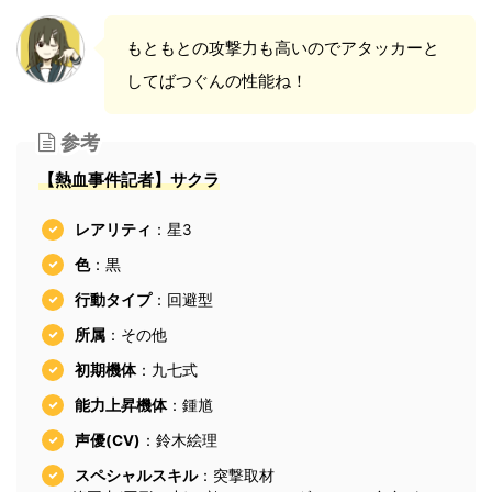
もともとの攻撃力も高いのでアタッカーと
してばつぐんの性能ね！
参考
【熱血事件記者】サクラ
レアリティ
：星3
色
：黒
行動タイプ
：回避型
所属
：その他
初期機体
：九七式
能力上昇機体
：鍾馗
声優(CV)
：鈴木絵理
スペシャルスキル
：突撃取材