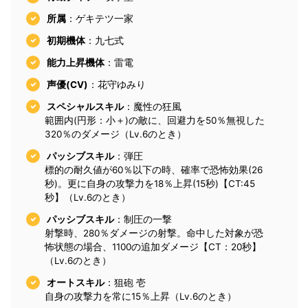
所属
：ゲキテツ一家
初期機体
：九七式
能力上昇機体
：雷電
声優(CV)
：花守ゆみり
スペシャルスキル
：魔性の狂風
範囲内(円形：小＋)の敵に、回避力を50％無視した
320％のダメージ（Lv.6のとき）
パッシブスキル
：弾圧
標的の耐久値が60％以下の時、確率で恐怖効果(26
秒)。更に自身の攻撃力を18％上昇(15秒)【CT:45
秒】（Lv.6のとき）
パッシブスキル
：制圧の一撃
射撃時、280％ダメージの射撃。命中した対象が恐
怖状態の場合、1100の追加ダメージ【CT：20秒】
（Lv.6のとき）
オートスキル
：狙砲 壱
自身の攻撃力を常に15％上昇（Lv.6のとき）