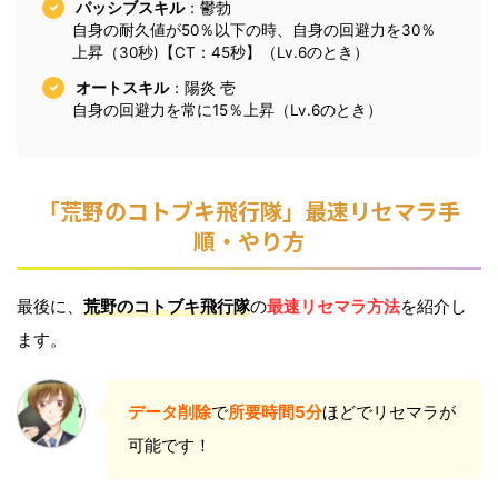
パッシブスキル
：鬱勃
自身の耐久値が50％以下の時、自身の回避力を30％
上昇（30秒)【CT：45秒】（Lv.6のとき）
オートスキル
：陽炎 壱
自身の回避力を常に15％上昇（Lv.6のとき）
「荒野のコトブキ飛行隊」最速リセマラ手
順・やり方
最後に、
荒野のコトブキ飛行隊
の
最速リセマラ方法
を紹介し
ます。
データ削除
で
所要時間5分
ほどでリセマラが
可能です！