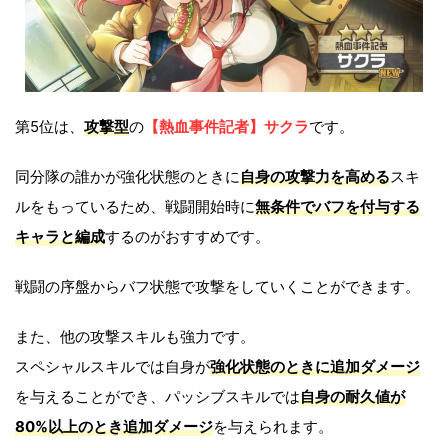
第5位は、
攻撃
型
の
【熱血事件記者】サクラ
です。
同分隊の誰かが強化状態のときに
自身の攻撃力を高める
スキ
ルをもっているため、戦闘開始時に
無条件でバフを付与する
キャラと編成
するのがおすすめです。
戦闘の序盤からバフ状態で攻撃をしていくことができます。
また、他の攻撃スキルも強力です。
スペシャルスキルでは自身が
強化状態のときに追加ダメージ
を与えることができ、パッシブスキルでは
自身の耐久値が
80%以上のとき追加ダメージ
を与えられます。