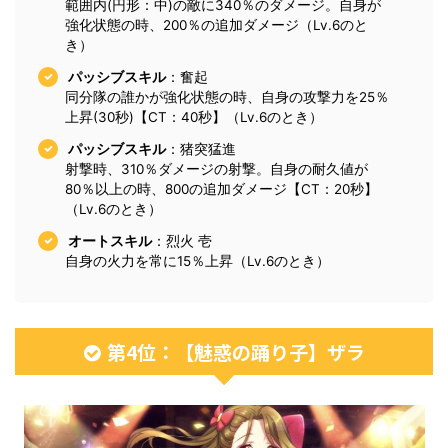
範囲内(円形：中)の敵に340％のダメージ。自身が
強化状態の時、200％の追加ダメージ（Lv.6のと
き）
パッシブスキル
：奮起
同分隊の誰かが強化状態の時、自身の攻撃力を25％
上昇(30秒)【CT：40秒】（Lv.6のとき）
パッシブスキル
：猪突猛進
射撃時、310％ダメージの射撃。自身の耐久値が
80％以上の時、800の追加ダメージ【CT：20秒】
（Lv.6のとき）
オートスキル
：烈火 壱
自身の火力を常に15％上昇（Lv.6のとき）
第4位：【魅惑の踊り子】ザラ