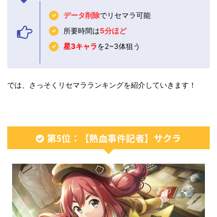
データ削除
でリセマラ可能
所要時間は
5
分ほど
星3キャラ
を2~3体狙う
では、さっそくリセマラランキングを紹介していきます！
第5位：【熱血事件記者】サクラ