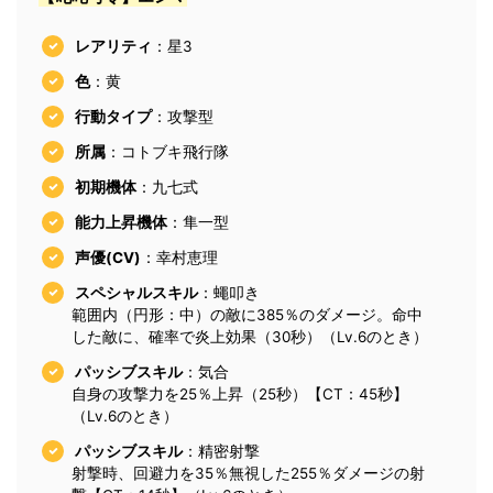
レアリティ
：星3
色
：黄
行動タイプ
：攻撃型
所属
：コトブキ飛行隊
初期機体
：九七式
能力上昇機体
：隼一型
声優(CV)
：幸村恵理
スペシャルスキル
：蠅叩き
範囲内（円形：中）の敵に385％のダメージ。命中
した敵に、確率で炎上効果（30秒）（Lv.6のとき）
パッシブスキル
：気合
自身の攻撃力を25％上昇（25秒）【CT：45秒】
（Lv.6のとき）
パッシブスキル
：精密射撃
射撃時、回避力を35％無視した255％ダメージの射