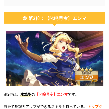
第2位：【叱咤号令】エンマ
第2位は、
攻撃
型
の
【叱咤号令】エンマ
です。
自身で攻撃力アップができるスキルも持っている、
トップク