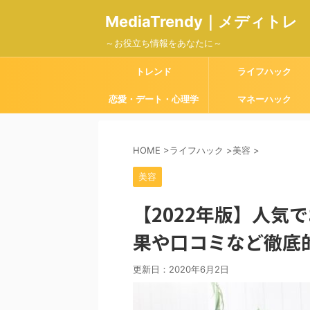
MediaTrendy｜メディトレ
～お役立ち情報をあなたに～
トレンド
ライフハック
恋愛・デート・心理学
マネーハック
HOME
>
ライフハック
>
美容
>
美容
【2022年版】人気
果や口コミなど徹底
更新日：
2020年6月2日