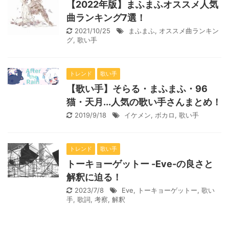
【2022年版】まふまふオススメ人気
曲ランキング7選！
2021/10/25
まふまふ
,
オススメ曲ランキン
グ
,
歌い手
トレンド
歌い手
【歌い手】そらる・まふまふ・96
猫・天月...人気の歌い手さんまとめ！
2019/9/18
イケメン
,
ボカロ
,
歌い手
トレンド
歌い手
トーキョーゲットー -Eve-の良さと
解釈に迫る！
2023/7/8
Eve
,
トーキョーゲットー
,
歌い
手
,
歌詞
,
考察
,
解釈