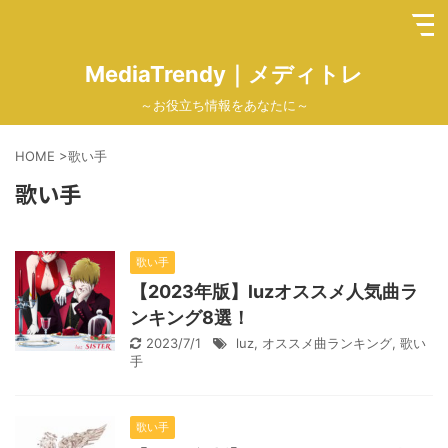
MediaTrendy｜メディトレ
～お役立ち情報をあなたに～
HOME
>
歌い手
歌い手
歌い手
【2023年版】luzオススメ人気曲ラ
ンキング8選！
2023/7/1
luz
,
オススメ曲ランキング
,
歌い
手
歌い手