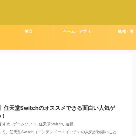
美容
ゲーム・アプリ
勉強・本
版】任天堂Switchのオススメできる面白い人気ゲ
め！
すすめ
,
ゲームソフト
,
任天堂Switch
,
速報
って、任天堂Switch（ニンテンドースイッチ）の人気が物凄いこと