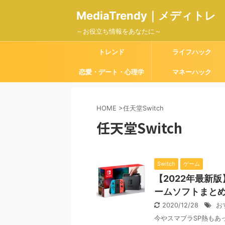
MediaTrendy｜メディトレ
～お役立ち情報をあなたに～
トレンド
ライフハック
恋愛・デート・心理学
マネーハック
HOME
>
任天堂Switch
任天堂Switch
Switch
ゲーム
【2022年最新
ームソフトまと
2020/12/28
お
今やスマブラSP熱もあ