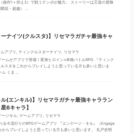
（操作1＋控え3）で戦うテンポが魅力。 ストーリーは王道の冒険
花・超越） ...
ーナイツ(クルスタ)】リセマラガチャ最強キャ
ームアプリ
,
ティンクルスターナイツ
,
リセマラ
のゲームがアプリで登場！変身ヒロイン×本格バトルRPG 『ティンク
クルスタをこれからプレイしようと思っている方も多いと思いま
 くま ...
ル(エンキル)】リセマラガチャ最強キャララン
星6キャラ】
ゲージキル
,
ゲームアプリ
,
リセマラ
送られる今流行りのRPGゲームアプリ 『エンゲージ・キル』（Engage
をこれからプレイしようと思っている方も多いと思います。 丸戸史明