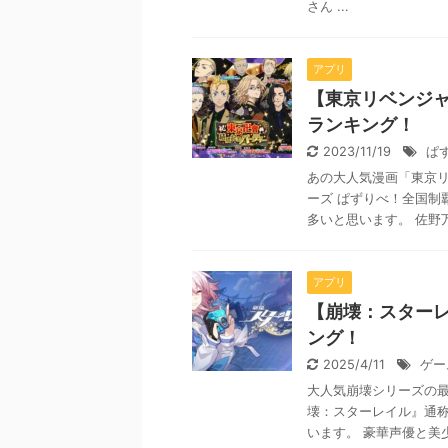
さん ...
アプリ
【東京リベンジ
ランキング！
2023/11/19
ぱ
あの大人気漫画「東京リ
ーズ ぱずりべ！全国制
多いと思います。 佐野万
アプリ
【崩壊：スター
ング！
2025/4/11
ゲー
大人気崩壊シリーズの最新
壊：スターレイル』通
います。 豪華声優と美少女