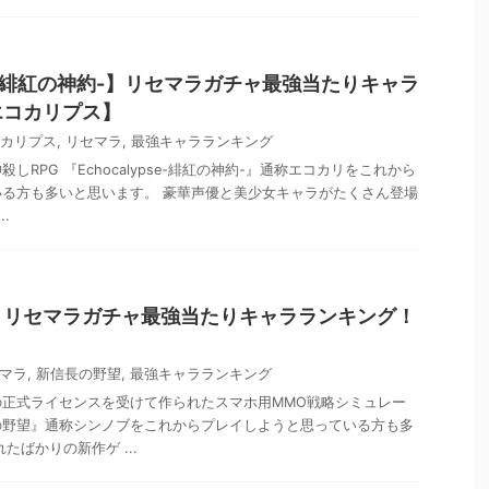
pse-緋紅の神約-】リセマラガチャ最強当たりキャラ
エコカリプス】
カリプス
,
リセマラ
,
最強キャラランキング
しRPG 『Echocalypse-緋紅の神約-』通称エコカリをこれから
る方も多いと思います。 豪華声優と美少女キャラがたくさん登場
.
】リセマラガチャ最強当たりキャラランキング！
マラ
,
新信長の野望
,
最強キャラランキング
の正式ライセンスを受けて作られたスマホ用MMO戦略シミュレー
の野望』通称シンノブをこれからプレイしようと思っている方も多
たばかりの新作ゲ ...