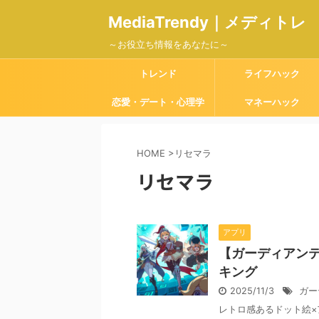
MediaTrendy｜メディトレ
～お役立ち情報をあなたに～
トレンド
ライフハック
恋愛・デート・心理学
マネーハック
HOME
>
リセマラ
リセマラ
アプリ
【ガーディアンテ
キング
2025/11/3
ガー
レトロ感あるドット絵×