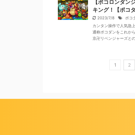
【ポコロンダン
キング！【ポコ
2023/7/8
ポコ
カンタン操作で人気急上
通称ポコダンをこれから
京卍リベンジャーズとのコ
1
2