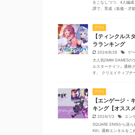
をこなしつつ、4人編成
譚で、育成（装備・才能開
アプリ
【ティンクルスタ
ラランキング
2024/8/26
ゲ
大人気DMM GAMES
ルスターナイツ』通称
す。 クリエイティブチーム
アプリ
【エンゲージ・キ
キング【オススメ
2024/1/3
エン
SQUARE ENIXから
Kill）通称エンキル