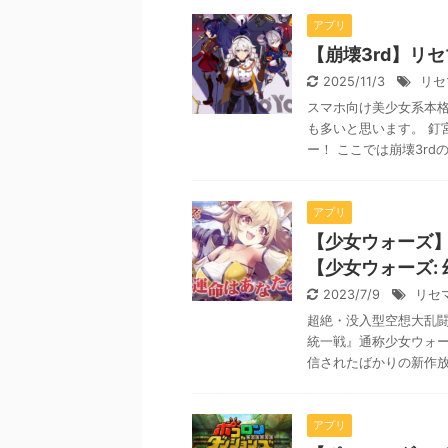
アプリ
【崩壊3rd】リ
2025/11/3
リセ
スマホ向け美少女系本格
も多いと思います。 釘
ー！ ここでは崩壊3rdの
アプリ
【少女ウォーズ
【少女ウォーズ:
2023/7/9
リセ
超絶・没入型空想大乱闘
統一戦』通称少女ウォー
信されたばかりの新作放置
アプリ