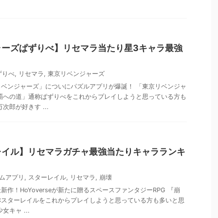
ャーズぱずりべ】リセマラ当たり星3キャラ最強
ずりべ
,
リセマラ
,
東京リベンジャーズ
ベンジャーズ」についにパズルアプリが爆誕！ 「東京リベンジャ
覇への道」通称ぱずりべをこれからプレイしようと思っている方も
次郎が好きす ...
レイル】リセマラガチャ最強当たりキャラランキ
ムアプリ
,
スターレイル
,
リセマラ
,
崩壊
作！HoYoverseが新たに贈るスペースファンタジーRPG 『崩
称スターレイルをこれからプレイしようと思っている方も多いと思
キャ ...