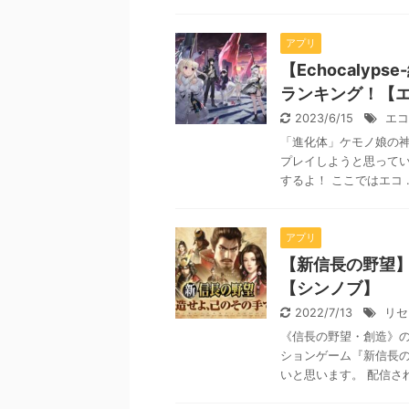
アプリ
【Echocaly
ランキング！【
2023/6/15
エコ
「進化体」ケモノ娘の神殺
プレイしようと思ってい
するよ！ ここではエコ ..
アプリ
【新信長の野望
【シンノブ】
2022/7/13
リセ
《信長の野望・創造》
ションゲーム『新信長
いと思います。 配信され