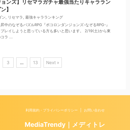
ジョンズ】リセマラガチャ最強当たりキャララン
ダン】
ダン
,
リセマラ
,
最強キャラランキング
昇中のなぞるパズルRPG『ポコロンダンジョンズ-なぞるRPG-』
プレイしようと思っている方も多いと思います。 2/19(土)から東
ラ ...
3
…
13
Next »
利用規約・プライバシーポリシー
お問い合わせ
MediaTrendy｜メディトレ