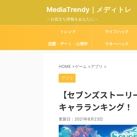
MediaTrendy｜メディトレ
～お役立ち情報をあなたに～
トレンド
ライフハック
恋愛・デート・心理学
マネーハック
HOME
>
ゲーム
>
アプリ
>
アプリ
【セブンズストーリ
キャラランキング！
更新日：
2021年8月23日