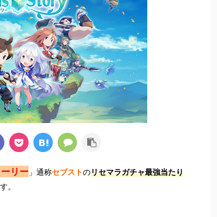
トーリー
」通称
セブスト
の
リセマラガチャ最強当たり
す。