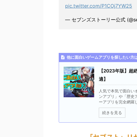
pic.twitter.com/P1COj7YW25
— セブンズストーリー公式 (@seve
他に面白いゲームアプリを探したい方
【2023年版】
適】
人気で本気で面白い
ンアプリ」や「歴史
ーアプリを完全網羅して
続きを見る
「セブスト」リ