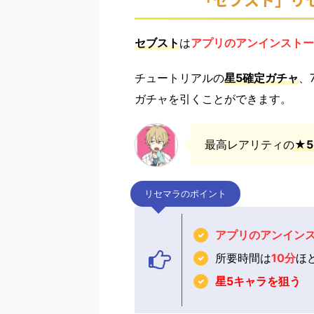
セブスト
は
アプリのアンインストー
チュートリアルの
星5確定ガチャ
、
ガチャを引くことができます。
最高レアリティの
★
リセマラのポイント
アプリのアンイン
所要時間は
10分
ほ
星5キャラを狙う