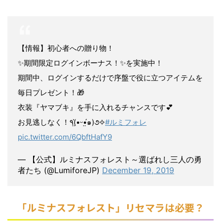
【情報】初心者への贈り物！
✨期間限定ログインボーナス！✨を実施中！
期間中、ログインするだけで序盤で役に立つアイテムを
毎日プレゼント！🎁
衣装『ヤマブキ』を手に入れるチャンスです💕
お見逃しなく！٩(•̤̀ᵕ•̤́๑)૭✧
#ルミフォレ
pic.twitter.com/6QbftHafY9
— 【公式】ルミナスフォレスト～選ばれし三人の勇
者たち (@LumiforeJP)
December 19, 2019
「ルミナスフォレスト」リセマラは必要？