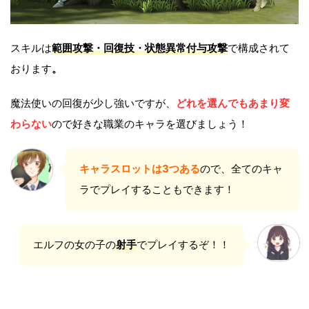
スキルは
範囲攻撃・回復技・状態異常付与攻撃
で構成されて
おります
。
魔法使いの回復が少し強いですが、
どれを選んでもあまり変
わらない
ので好きな職業のキャラを選びましょう！
キャラスロットは3つある
ので、全てのキャ
ラでプレイすることもできます！
エルフの女の子の
射手
でプレイするぞ！！