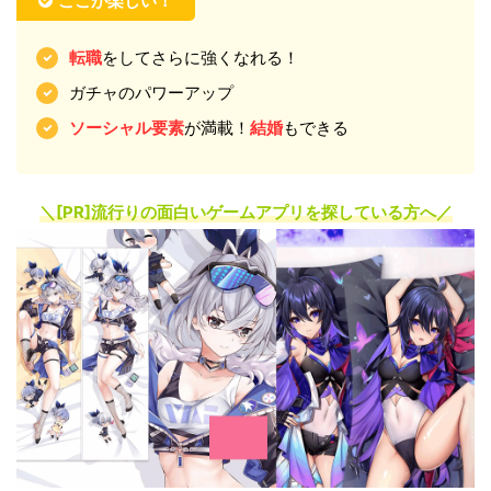
ここが楽しい！
転職
をしてさらに強くなれる！
ガチャのパワーアップ
ソーシャル要素
が満載！
結婚
もできる
＼[PR]
流行りの面白いゲームアプリを探している方へ
／