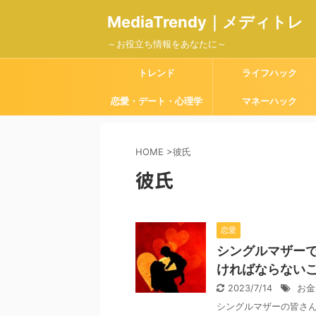
MediaTrendy｜メディトレ
～お役立ち情報をあなたに～
トレンド
ライフハック
恋愛・デート・心理学
マネーハック
HOME
>
彼氏
彼氏
恋愛
シングルマザー
ければならない
2023/7/14
お金
シングルマザーの皆さん