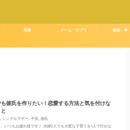
美容
ゲーム・アプリ
勉強・本
でも彼氏を作りたい！恋愛する方法と気を付けな
こと
,
シングルマザー
,
不安
,
彼氏
、いつもお疲れ様です！ 夫婦2人でも大変な子育てを1人で行わな