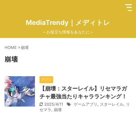
MediaTrendy｜メディトレ
～お役立ち情報をあなたに～
HOME
>
崩壊
崩壊
アプリ
【崩壊：スターレイル】リセマラガ
チャ最強当たりキャラランキング！
2025/4/11
ゲームアプリ
,
スターレイル
,
リ
セマラ
,
崩壊