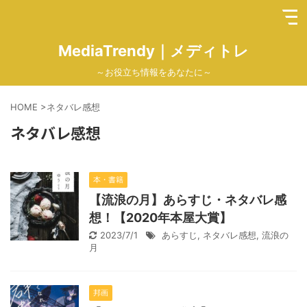
MediaTrendy｜メディトレ
～お役立ち情報をあなたに～
HOME
>
ネタバレ感想
ネタバレ感想
本・書籍
【流浪の月】あらすじ・ネタバレ感
想！【2020年本屋大賞】
2023/7/1
あらすじ
,
ネタバレ感想
,
流浪の
月
邦画