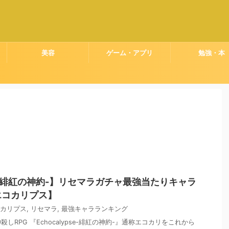
美容
ゲーム・アプリ
勉強・本
pse-緋紅の神約-】リセマラガチャ最強当たりキャラ
エコカリプス】
カリプス
,
リセマラ
,
最強キャラランキング
しRPG 『Echocalypse-緋紅の神約-』通称エコカリをこれから