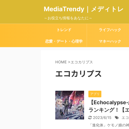
MediaTrendy｜メディトレ
～お役立ち情報をあなたに～
トレンド
ライフハック
恋愛・デート・心理学
マネーハック
HOME
>
エコカリプス
エコカリプス
アプリ
【Echocaly
ランキング！【
2023/6/15
エコ
「進化体」ケモノ娘の神殺